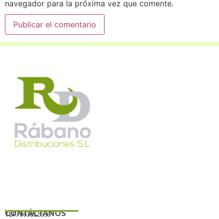
navegador para la próxima vez que comente.
CONTÁCTANOS
TLF.:
983812638