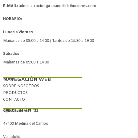
E-MAIL:
administracion@rabanodistribuciones.com
HORARIO:
Lunes a Viernes
Mañanas de 09:00 a 14:00 / Tardes de 15:30 a 19:00
Sábados
Mañanas de 09:00 a 14:00
NAVEGACIÓN WEB
HOME
SOBRE NOSOTROS
PRODUCTOS
CONTACTO
DIRECCIÓN
C/ Labradores nº31
47400 Medina del Campo
Valladolid